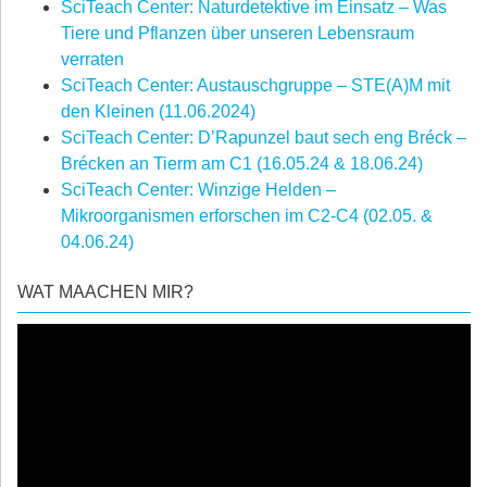
SciTeach Center: Naturdetektive im Einsatz – Was
Tiere und Pflanzen über unseren Lebensraum
verraten
SciTeach Center: Austauschgruppe – STE(A)M mit
den Kleinen (11.06.2024)
SciTeach Center: D’Rapunzel baut sech eng Bréck –
Brécken an Tierm am C1 (16.05.24 & 18.06.24)
SciTeach Center: Winzige Helden –
Mikroorganismen erforschen im C2-C4 (02.05. &
04.06.24)
WAT MAACHEN MIR?
Video-
Player