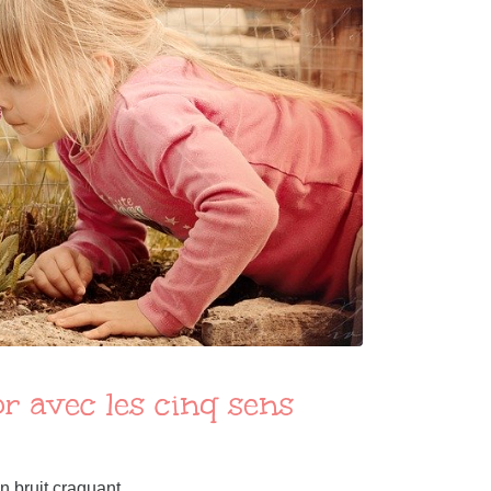
r avec les cinq sens
n bruit craquant