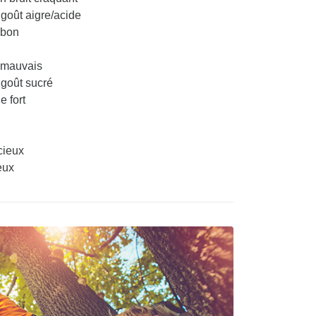
goût aigre/acide
 bon
 mauvais
 goût sucré
 fort
cieux
eux