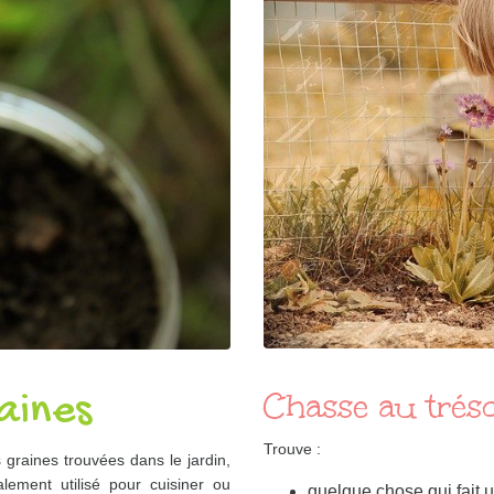
Chasse au tréso
aines
Trouve :
graines trouvées dans le jardin,
lement utilisé pour cuisiner ou
quelque chose qui fait u