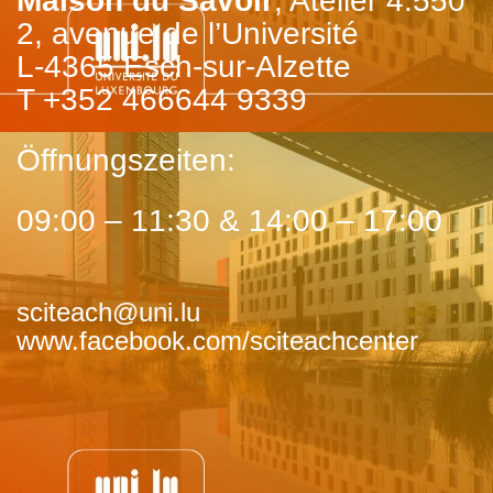
Maison du Savoir
, Atelier 4.550
2, avenue de l’Université
L-4365 Esch-sur-Alzette
T +352 466644 9339
Öffnungszeiten:
09:00 – 11:30 & 14:00 – 17:00
sciteach@uni.lu
www.facebook.com/sciteachcenter