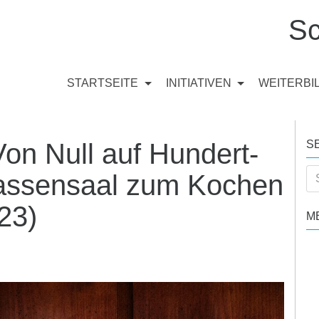
Sc
STARTSEITE
INITIATIVEN
WEITERB
on Null auf Hundert-
S
Se
lassensaal zum Kochen
for
23)
M