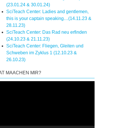
(23.01.24 & 30.01.24)
SciTeach Center: Ladies and gentlemen,
this is your captain speaking…(14.11.23 &
28.11.23)
SciTeach Center: Das Rad neu erfinden
(24.10.23 & 21.11.23)
SciTeach Center: Fliegen, Gleiten und
Schweben im Zyklus 1 (12.10.23 &
26.10.23)
AT MAACHEN MIR?
deo
ayer