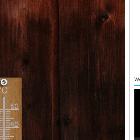
W
Vi
Pl